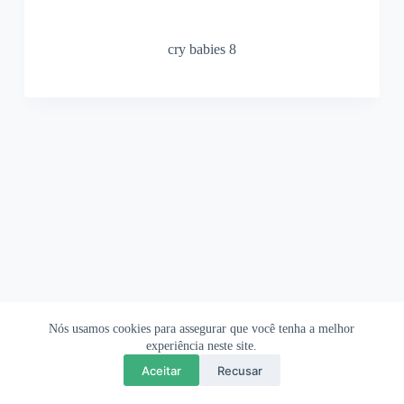
cry babies 8
Nós usamos cookies para assegurar que você tenha a melhor
Ofertas Shopee
Política de Privacidade
Sobre
experiência neste site.
Aceitar
Recusar
Copyright © 2026 OrigamiAmi