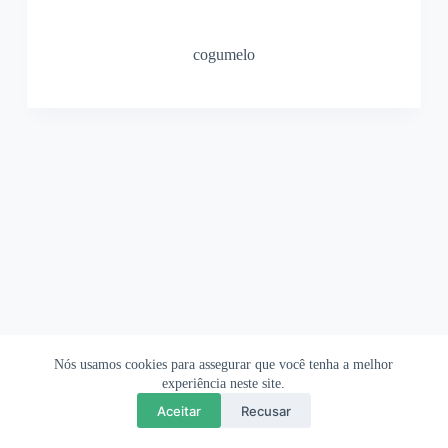
cogumelo
Nós usamos cookies para assegurar que você tenha a melhor
Ofertas Shopee
Política de Privacidade
Sobre
experiência neste site.
Aceitar
Recusar
Copyright © 2026 OrigamiAmi