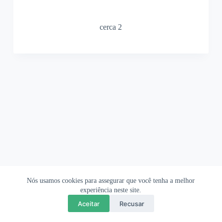
cerca 2
Nós usamos cookies para assegurar que você tenha a melhor
Ofertas Shopee
Política de Privacidade
Sobre
experiência neste site.
Aceitar
Recusar
Copyright © 2026 OrigamiAmi