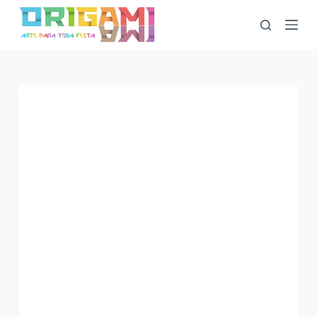
P
u
l
a
r
p
a
r
a
o
c
o
n
t
e
ú
d
o