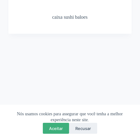
caixa sushi baloes
Nós usamos cookies para assegurar que você tenha a melhor
Ofertas Shopee
Política de Privacidade
Sobre
experiência neste site.
Aceitar
Recusar
Copyright © 2026 OrigamiAmi