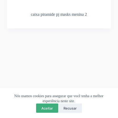
caixa piramide pj masks menina 2
Nós usamos cookies para assegurar que você tenha a melhor
Ofertas Shopee
Política de Privacidade
Sobre
experiência neste site.
Aceitar
Recusar
Copyright © 2026 OrigamiAmi