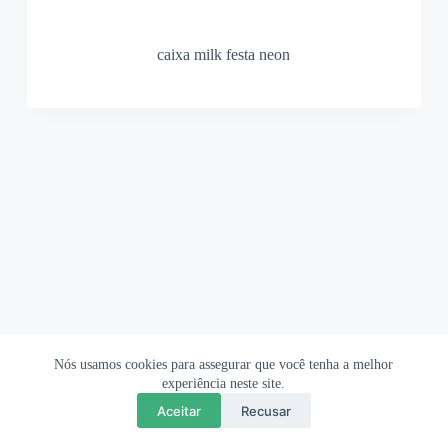
caixa milk festa neon
Nós usamos cookies para assegurar que você tenha a melhor
Ofertas Shopee
Política de Privacidade
Sobre
experiência neste site.
Aceitar
Recusar
Copyright © 2026 OrigamiAmi