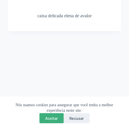
caixa delicada elena de avalor
Nós usamos cookies para assegurar que você tenha a melhor
Ofertas Shopee
Política de Privacidade
Sobre
experiência neste site.
Aceitar
Recusar
Copyright © 2026 OrigamiAmi