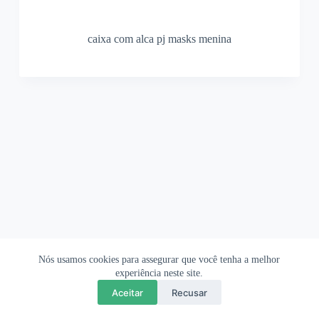
caixa com alca pj masks menina
Nós usamos cookies para assegurar que você tenha a melhor
Ofertas Shopee
Política de Privacidade
Sobre
experiência neste site.
Aceitar
Recusar
Copyright © 2026 OrigamiAmi