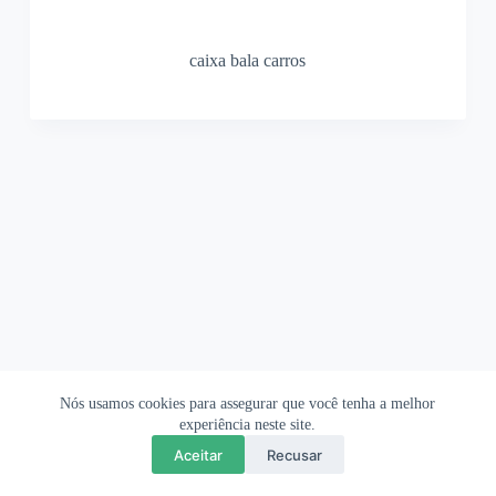
caixa bala carros
Nós usamos cookies para assegurar que você tenha a melhor
Ofertas Shopee
Política de Privacidade
Sobre
experiência neste site.
Aceitar
Recusar
Copyright © 2026 OrigamiAmi