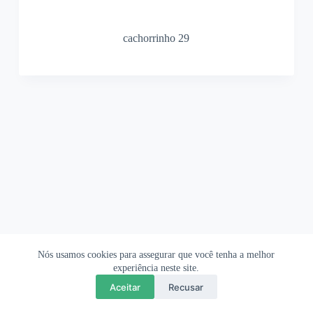
cachorrinho 29
Nós usamos cookies para assegurar que você tenha a melhor
Ofertas Shopee
Política de Privacidade
Sobre
experiência neste site.
Aceitar
Recusar
Copyright © 2026 OrigamiAmi