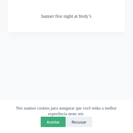
banner five night at fredy’s
Nós usamos cookies para assegurar que você tenha a melhor
Ofertas Shopee
Política de Privacidade
Sobre
experiência neste site.
Aceitar
Recusar
Copyright © 2026 OrigamiAmi