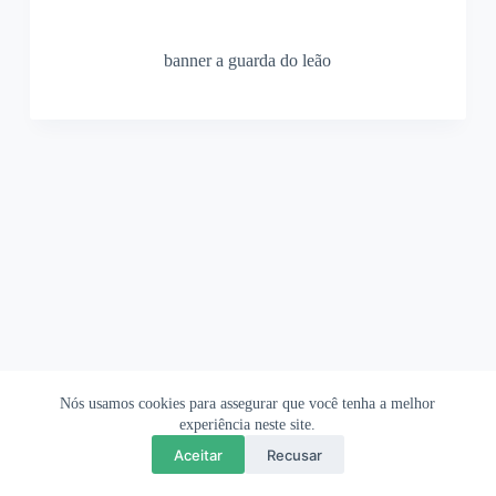
banner a guarda do leão
Nós usamos cookies para assegurar que você tenha a melhor
Ofertas Shopee
Política de Privacidade
Sobre
experiência neste site.
Aceitar
Recusar
Copyright © 2026 OrigamiAmi