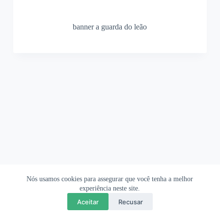
banner a guarda do leão
Nós usamos cookies para assegurar que você tenha a melhor
Ofertas Shopee
Política de Privacidade
Sobre
experiência neste site.
Aceitar
Recusar
Copyright © 2026 OrigamiAmi