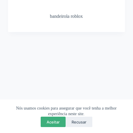
bandeirola roblox
Nós usamos cookies para assegurar que você tenha a melhor
Ofertas Shopee
Política de Privacidade
Sobre
experiência neste site.
Aceitar
Recusar
Copyright © 2026 OrigamiAmi