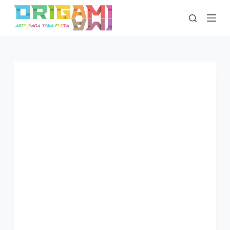
P
u
l
a
r
p
a
r
a
o
c
o
n
t
e
ú
d
o