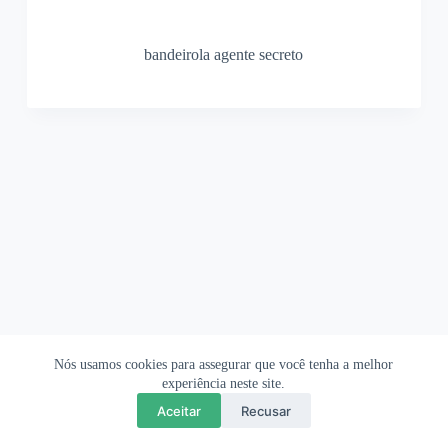
bandeirola agente secreto
Nós usamos cookies para assegurar que você tenha a melhor
Ofertas Shopee
Política de Privacidade
Sobre
experiência neste site.
Aceitar
Recusar
Copyright © 2026 OrigamiAmi