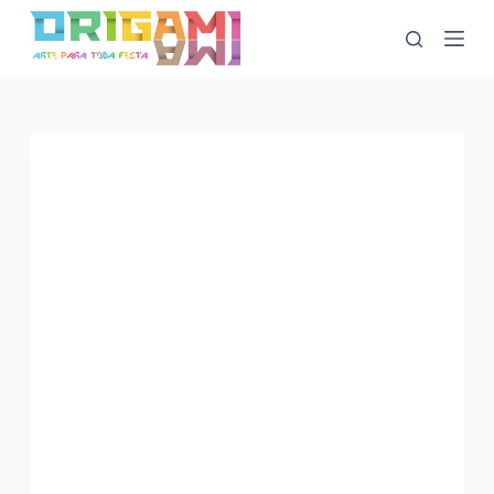
P
u
l
a
r
p
a
r
a
o
c
o
n
t
e
ú
d
o