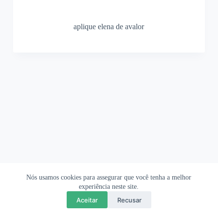
aplique elena de avalor
Nós usamos cookies para assegurar que você tenha a melhor
Ofertas Shopee
Política de Privacidade
Sobre
experiência neste site.
Aceitar
Recusar
Copyright © 2026 OrigamiAmi