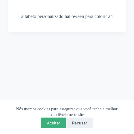
alfabeto personalizado halloween para colorir 24
Nós usamos cookies para assegurar que você tenha a melhor
Ofertas Shopee
Política de Privacidade
Sobre
experiência neste site.
Aceitar
Recusar
Copyright © 2026 OrigamiAmi