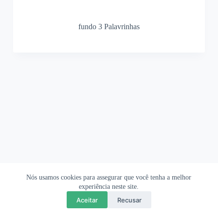
fundo 3 Palavrinhas
Nós usamos cookies para assegurar que você tenha a melhor
Ofertas Shopee
Política de Privacidade
Sobre
experiência neste site.
Aceitar
Recusar
Copyright © 2026 OrigamiAmi