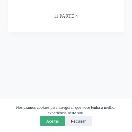
11 PARTE 4
Nós usamos cookies para assegurar que você tenha a melhor
Ofertas Shopee
Política de Privacidade
Sobre
experiência neste site.
Aceitar
Recusar
Copyright © 2026 OrigamiAmi