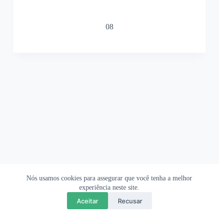
08
Nós usamos cookies para assegurar que você tenha a melhor
Ofertas Shopee
Política de Privacidade
Sobre
experiência neste site.
Aceitar
Recusar
Copyright © 2026 OrigamiAmi